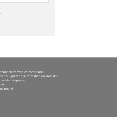
.
ne connexion avec les institutions.
urs en divulguant des informations de domaine
ls et dans la presse.
ute
nu publié.