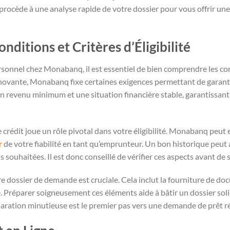
cède à une analyse rapide de votre dossier pour vous offrir une 
ditions et Critères d’Éligibilité
nnel chez Monabanq, il est essentiel de bien comprendre les condit
ovante, Monabanq fixe certaines exigences permettant de garantir l
un revenu minimum et une situation financière stable, garantissan
de crédit joue un rôle pivotal dans votre éligibilité. Monabanq peu
r
de votre fiabilité en tant qu’emprunteur. Un bon historique peut
s souhaitées. Il est donc conseillé de vérifier ces aspects avant 
 dossier de demande est cruciale. Cela inclut la fourniture de doc
e. Préparer soigneusement ces éléments aide à bâtir un dossier solid
paration minutieuse est le premier pas vers une demande de prêt ré