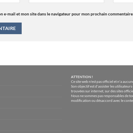
n e-mail et mon site dans le navigateur pour mon prochain commentaire
ATTENTION !
Ce site web n'est pas officiel et n'a aucu
Son objectif est d'assister les utilisate
trouvées sur internet, sur des sites officie
Nous ne sommes pas responsables de to
modification ou désaccord avec le conte