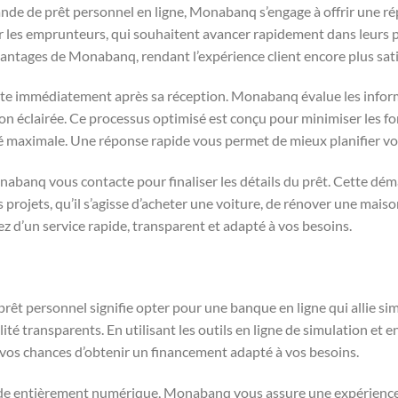
nde de prêt personnel en ligne, Monabanq s’engage à offrir une r
ur les emprunteurs, qui souhaitent avancer rapidement dans leurs p
vantages de Monabanq, rendant l’expérience client encore plus sati
ute immédiatement après sa réception. Monabanq évalue les informa
n éclairée. Ce processus optimisé est conçu pour minimiser les fo
ité maximale. Une réponse rapide vous permet de mieux planifier vo
onabanq vous contacte pour finaliser les détails du prêt. Cette d
s projets, qu’il s’agisse d’acheter une voiture, de rénover une mais
 d’un service rapide, transparent et adapté à vos besoins.
rêt personnel signifie opter pour une banque en ligne qui allie simpl
ilité transparents. En utilisant les outils en ligne de simulation e
vos chances d’obtenir un financement adapté à vos besoins.
 entièrement numérique, Monabanq vous assure une expérience ut