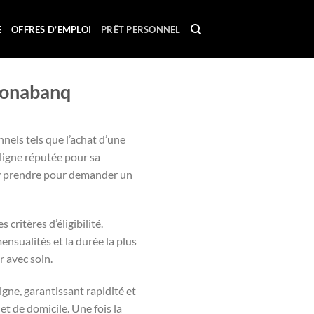
E
OFFRES D’EMPLOI
PRÊT PERSONNEL
Monabanq
nels tels que l’achat d’une
ligne réputée pour sa
’y prendre pour demander un
critères d’éligibilité.
ensualités et la durée la plus
r avec soin.
ne, garantissant rapidité et
et de domicile. Une fois la