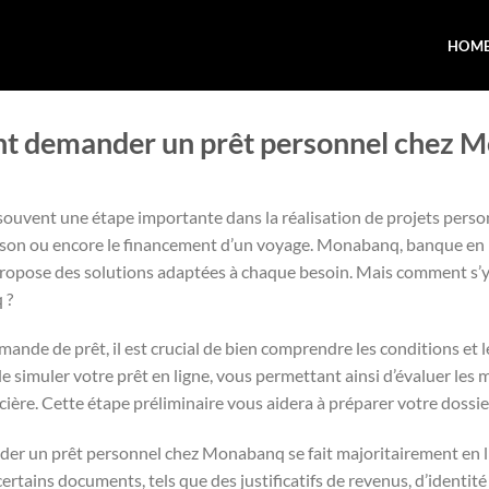
HOM
 demander un prêt personnel chez 
souvent une étape importante dans la réalisation de projets person
aison ou encore le financement d’un voyage. Monabanq, banque en 
, propose des solutions adaptées à chaque besoin. Mais comment s
 ?
nde de prêt, il est crucial de bien comprendre les conditions et les 
e simuler votre prêt en ligne, vous permettant ainsi d’évaluer les m
cière. Cette étape préliminaire vous aidera à préparer votre dossie
er un prêt personnel chez Monabanq se fait majoritairement en lig
certains documents, tels que des justificatifs de revenus, d’identité 